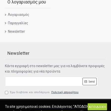
Ο λογαριασμός μου
Λογαριασμός
Παραγγελίες
Newsletter
Newsletter
Κάντε εγγραφή στο newsletter μας για να λαμβάνετε προφορές
και πληροφορίες για νέα προϊόντα
Send
Έχω διαβάσει και αποδέχομαι
Πολιτική απορρήτου
To site χρησιμοποιεί cookies. Επιλέγοντας “ΑΠΟΔΟΧΗ”,
ΑΠΟΔΟΧΗ
Copyright © 2015, ORVICA All Rights Reserved