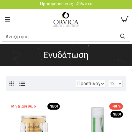
Προσφορές έως -40% >>>
Ενυδάτωση
Μη Διαθέσιμο
ΝΈΟ!
-40 %
ΝΈΟ!