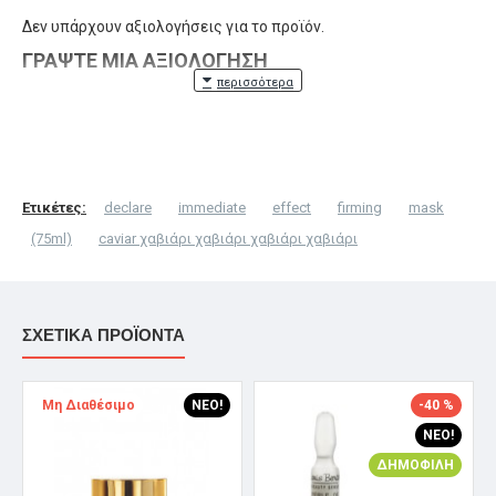
Δεν υπάρχουν αξιολογήσεις για το προϊόν.
ΓΡΆΨΤΕ ΜΙΑ ΑΞΙΟΛΌΓΗΣΗ
Το Όνομα σας
Η Αξιολόγηση σας
Ετικέτες:
declare
immediate
effect
firming
mask
(75ml)
caviar χαβιάρι χαβιάρι χαβιάρι χαβιάρι
Σημείωση:
η HTML δεν επεξεργάζεται!
ΣΧΕΤΙΚΆ ΠΡΟΪΌΝΤΑ
Βαθμολογία
Κακή
Καλή
Μη Διαθέσιμο
ΝΈΟ!
-40 %
Captcha
ΝΈΟ!
ΔΗΜΟΦΙΛΉ
Συμπληρώστε την επαλήθευση reCAPTCHA