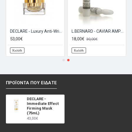
(15mL)
DECLARE - Luxury Anti-Wrinkle Cream (50mL)
L.BERNARD - CAVIAR AMPOULE (12x2mL) - Αμπούλα με Αντιγηραντική Δράση
53,00€
18,00€
ΣΥΝΈΧΕΙΑ
30,00€
Καλάθι
Καλάθι
ΠΡΟΪΌΝΤΑ ΠΟΥ ΕΊΔΑΤΕ
DECLARE -
Immediate Effect
Firming Mask
(75mL)
43,00€