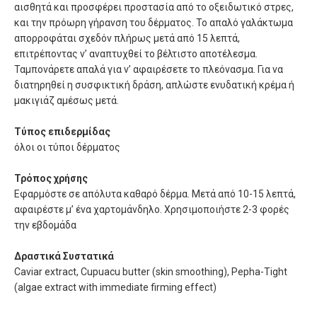
αισθητά και προσφέρει προστασία από το οξειδωτικό στρες,
και την πρόωρη γήρανση του δέρματος. Το απαλό γαλάκτωμα
απορροφάται σχεδόν πλήρως μετά από 15 λεπτά,
επιτρέποντας ν’ αναπτυχθεί το βέλτιστο αποτέλεσμα.
Ταμπονάρετε απαλά για ν’ αφαιρέσετε το πλεόνασμα. Για να
διατηρηθεί η συσφικτική δράση, απλώστε ενυδατική κρέμα ή
μακιγιάζ αμέσως μετά.
Τύπος επιδερμίδας
όλοι οι τύποι δέρματος
Τρόπος χρήσης
Εφαρμόστε σε απόλυτα καθαρό δέρμα. Μετά από 10-15 λεπτά,
αφαιρέστε μ’ ένα χαρτομάνδηλο. Χρησιμοποιήστε 2-3 φορές
την εβδομάδα
Δραστικά Συστατικά
Caviar extract, Cupuacu butter (skin smoothing), Pepha-Tight
(algae extract with immediate firming effect)