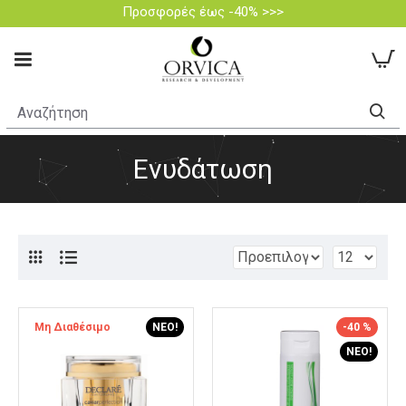
Προσφορές έως -40% >>>
Ενυδάτωση
Μη Διαθέσιμο
ΝΈΟ!
-40 %
ΝΈΟ!