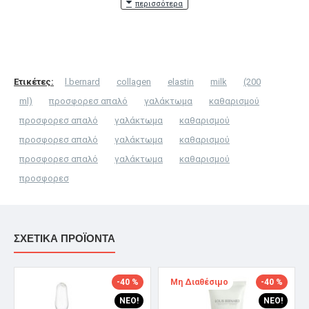
Το Όνομα σας
Η Αξιολόγηση σας
Ετικέτες:
l.bernard
collagen
elastin
milk
(200
ml)
προσφορεσ απαλό
γαλάκτωμα
καθαρισμού
προσφορεσ απαλό
γαλάκτωμα
καθαρισμού
προσφορεσ απαλό
γαλάκτωμα
καθαρισμού
Σημείωση:
η HTML δεν επεξεργάζεται!
προσφορεσ απαλό
γαλάκτωμα
καθαρισμού
Βαθμολογία
προσφορεσ
Κακή
Καλή
Captcha
ΣΧΕΤΙΚΆ ΠΡΟΪΌΝΤΑ
Συμπληρώστε την επαλήθευση reCAPTCHA
-40 %
Μη Διαθέσιμο
-40 %
ΝΈΟ!
ΝΈΟ!