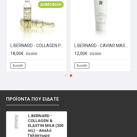
ΔΗΜΟΦΙΛΉ
ΣΥΝΈΧΕΙΑ
ver (50mL)
L.BERNARD - COLLAGEN PLUS AMPOULE (12x2mL) - Αμπούλες Ενυδάτωσης & Αναζωογόνησης
L.BERNARD - CAVIAR MASK (75mL) - Μάσκα Αναπλαστική & Συσφικτική
18,00€
12,00€
30,00€
20,00€
Καλάθι
Καλάθι
ΠΡΟΪΌΝΤΑ ΠΟΥ ΕΊΔΑΤΕ
L.BERNARD -
COLLAGEN &
ELASTIN MILK (200
mL) - Απαλό
Γαλάκτωμα