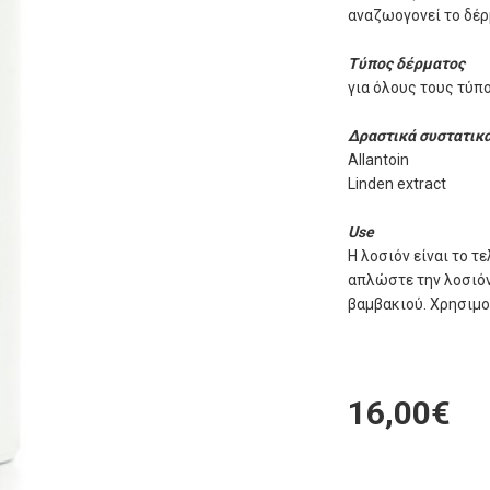
αναζωογονεί το δέρ
Τύπος δέρματος
για όλους τους τύπ
Δραστικά συστατικ
Allantoin
Linden extract
Use
Η λοσιόν είναι το 
απλώστε την λοσιόν
βαμβακιού. Χρησιμο
16,00€