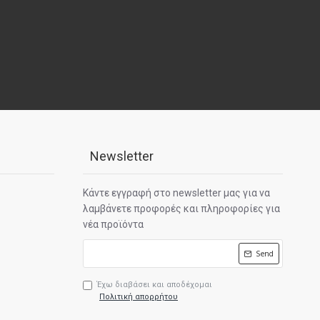
Καλή
επαλήθευση reCAPTCHA
Newsletter
Κάντε εγγραφή στο newsletter μας για να
ΣΥΝΈΧΕΙΑ
λαμβάνετε προφορές και πληροφορίες για
νέα προϊόντα
Send
Έχω διαβάσει και αποδέχομαι
Πολιτική απορρήτου