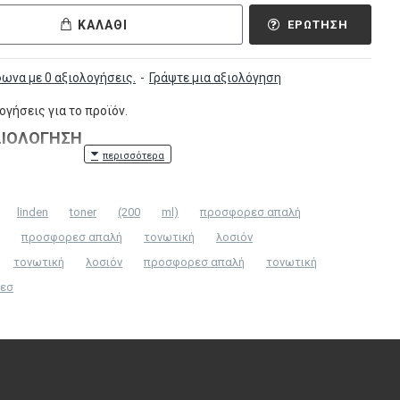
ΚΑΛΆΘΙ
ΕΡΏΤΗΣΗ
ωνα με 0 αξιολογήσεις.
-
Γράψτε μια αξιολόγηση
γήσεις για το προϊόν.
ΞΙΟΛΌΓΗΣΗ
linden
toner
(200
ml)
προσφορεσ απαλή
προσφορεσ απαλή
τονωτική
λοσιόν
τονωτική
λοσιόν
προσφορεσ απαλή
τονωτική
εσ
εν επεξεργάζεται!