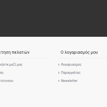
Βαθμολογία
Κακή
Captcha
Συμπληρώστε την 
έτηση πελατών
Ο λογαριασμός μου
νήστε μαζί μας
Λογαριασμός
ές
Παραγγελίες
στότοπου
Newsletter