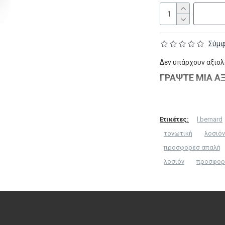
Σύμφ
Δεν υπάρχουν αξιολο
ΓΡΆΨΤΕ ΜΙΑ Α
Το Όνομα σας
Ετικέτες:
l.bernard
τονωτική
λοσιόν
Η Αξιολόγηση σας
προσφορεσ απαλή
λοσιόν
προσφορ
Σημείωση:
η HTML δ